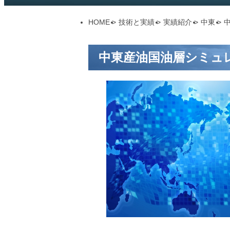
HOME
>
技術と実績 >
実績紹介 >
中東 >
中東産油国油層シミュ