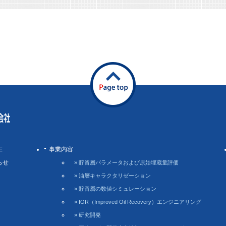
E
事業内容
らせ
» 貯留層パラメータおよび原始埋蔵量評価
» 油層キャラクタリゼーション
» 貯留層の数値シミュレーション
» IOR（Improved Oil Recovery）エンジニアリング
» 研究開発