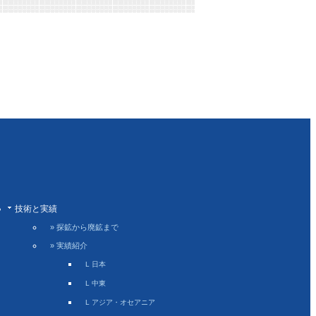
技術と実績
» 探鉱から廃鉱まで
» 実績紹介
L 日本
L 中東
L アジア・オセアニア