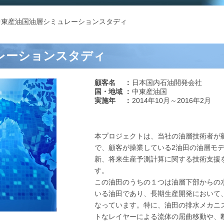
中東産油国油層シミュレーションスタディ
レーションスタディ
顧客名 ：
日本国内石油開発会社
国・地域 ：
中東産油国
実施年 ：
2014年10月～2016年2月
本プロジェクトは、当社の油層技術者が
で、顧客が操業している2油田の油層モ
新、将来生産予測計算に関する技術支援
す。
この油田のうちの１つは油層下部からの
いる油田であり、長期生産開発において
なっています。特に、油田の排水メカニ
トなレイヤーによる流体の屈曲移動や、