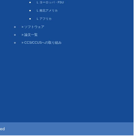
L ヨーロッパ・FSU
L 南北アメリカ
L アフリカ
» ソフトウェア
» 論文一覧
» CCS/CCUSへの取り組み
ved