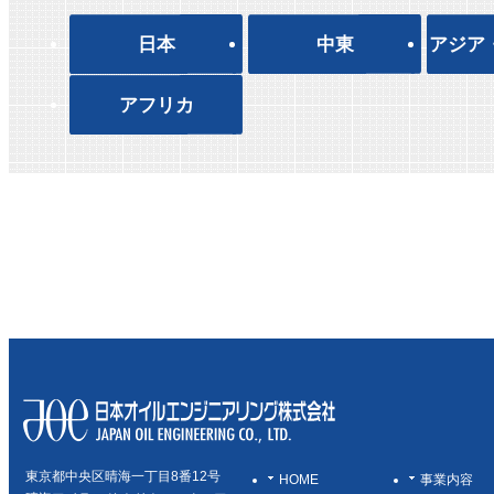
日本
中東
アジア
アフリカ
東京都中央区晴海一丁目8番12号
HOME
事業内容